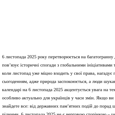
6 листопада 2025 року перетворюється на багатогранну 
пов’язує історичні спогади з глобальними ініціативами
коли листопад уже міцно входить у свої права, нагадує 
сьогоденням, адже природа заспокоюється, а люди шука
календарі на 6 листопада 2025 акцентується увага на тем
особливо актуально для українців у часи змін. Якщо ви 
знайдете все: від державних пам’ятних подій до порад
рідними. 6 листопада 2025 не є черговою сторінкою – це