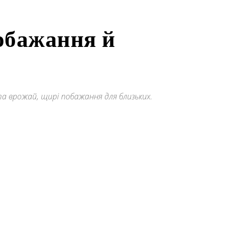
побажання й
 та врожай, щирі побажання для близьких.