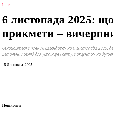
Інше
6 листопада 2025: що
прикмети – вичерпн
Ознайомтеся з повним календарем на 6 листопада 2025: дер
Детальний огляд для українців і світу, з акцентом на духов
5 Листопада, 2025
Поширити