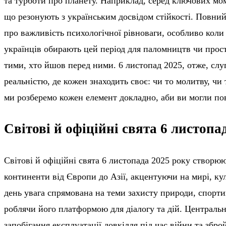
та турботи про планету. Наприклад, серед ключових мом
що резонують з українським досвідом стійкості. Повний
про важливість психологічної рівноваги, особливо коли
українців обирають цей період для паломництв чи прост
тими, хто йшов перед ними. 6 листопад 2025, отже, сл
реальністю, де кожен знаходить своє: чи то молитву, чи
ми розберемо кожен елемент докладно, аби ви могли по
Світові й офіційні свята 6 листопа
Світові й офіційні свята 6 листопада 2025 року створю
континенти від Європи до Азії, акцентуючи на мирі, ку
день увага спрямована на теми захисту природи, спорти
роблячи його платформою для діалогу та дій. Централ
запобігання експлуатації довкілля під час війни та зб