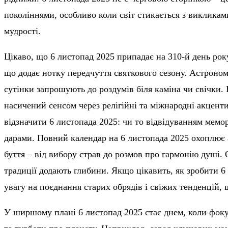
поколіннями, особливо коли світ стикається з викликам
мудрості.
Цікаво, що 6 листопад 2025 припадає на 310-й день року
що додає нотку передчуття святкового сезону. Астроном
сутінки запрошують до роздумів біля каміна чи свічки. 
насичений сенсом через релігійні та міжнародні акценти.
відзначити 6 листопада 2025: чи то відвідуванням мемор
дарами. Повний календар на 6 листопада 2025 охоплює
буття – від вибору страв до розмов про гармонію душі. 
традиції додають глибини. Якщо цікавить, як зробити 6
увагу на поєднання старих обрядів і свіжих тенденцій, 
У ширшому плані 6 листопад 2025 стає днем, коли фок