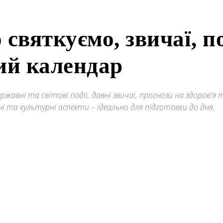
 святкуємо, звичаї, 
ий календар
жавні та світові події, давні звичаї, прогнози на здоров'я
ні та культурні аспекти – ідеально для підготовки до дня.