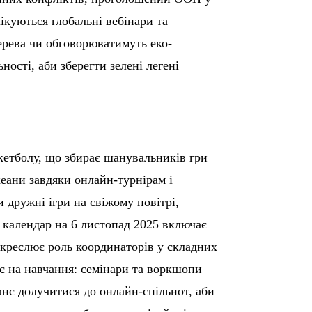
чікуються глобальні вебінари та
дерева чи обговорюватимуть еко-
ьності, аби зберегти зелені легені
скетболу, що збирає шанувальників гри
кеани завдяки онлайн-турнірам і
 дружні ігри на свіжому повітрі,
 календар на 6 листопад 2025 включає
креслює роль координаторів у складних
ає на навчання: семінари та воркшопи
нс долучитися до онлайн-спільнот, аби