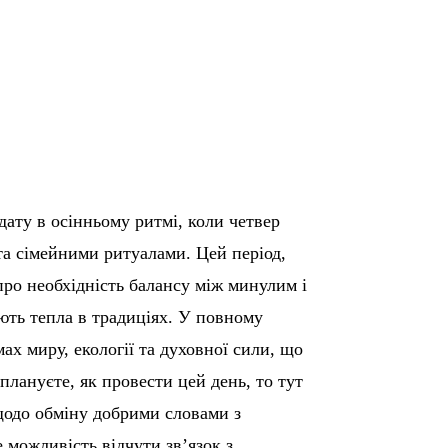
дату в осінньому ритмі, коли четвер
 та сімейними ритуалами. Цей період,
про необхідність балансу між минулим і
ють тепла в традиціях. У повному
ах миру, екології та духовної сили, що
плануєте, як провести цей день, то тут
 щодо обміну добрими словами з
 можливість відчути зв’язок з