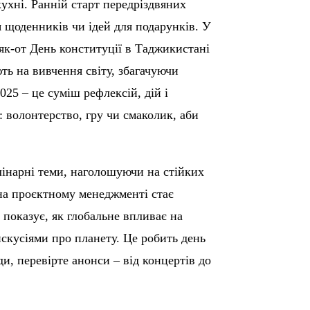
кухні. Ранній старт передріздвяних
я щоденників чи ідей для подарунків. У
 як-от День конституції в Таджикистані
ть на вивчення світу, збагачуючи
025 – це суміш рефлексій, дій і
 волонтерство, гру чи смаколик, аби
лінарні теми, наголошуючи на стійких
 на проєктному менеджменті стає
показує, як глобальне впливає на
скусіями про планету. Це робить день
и, перевірте анонси – від концертів до