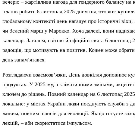
вечерю – жартівлива нагода для гендерного балансу на 
планів робить 6 листопад 2025 днем підготовки: купівл
глобальному контексті день нагадує про історичні віхи,
чи Зелений марш у Марокко. Хоча далекі, вони надихаю
календар. Загалом, світові й офіційні свята 6 листопад 2
радощів, що мотивують на позитив. Кожен може обрати:
день запам’ятався.
Розглядаючи взаємозв’язки, День довкілля доповнює ку
продуктах. У 2025-му, з кліматичними змінами, акцент
ключем до рішень. Повний календар на 6 листопад 2025 
локальне: у містах України люди поєднують служби з ди
живим, повним шансів для еволюції. Якщо готуєте заход
лекцій, – аби скористатися імпульсом.