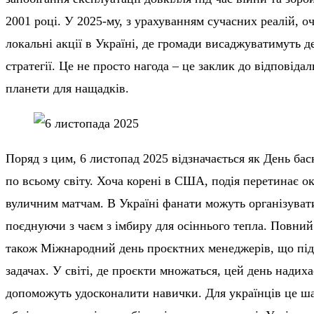
2001 році. У 2025-му, з урахуванням сучасних реалій, о
локальні акції в Україні, де громади висаджуватимуть 
стратегії. Це не просто нагода – це заклик до відповідал
планети для нащадків.
Поряд з цим, 6 листопад 2025 відзначається як День ба
по всьому світу. Хоча корені в США, подія перетинає о
вуличним матчам. В Україні фанати можуть організувати
поєднуючи з чаєм з імбиру для осіннього тепла. Повний
також Міжнародний день проєктних менеджерів, що під
задачах. У світі, де проєкти множаться, цей день надих
допоможуть удосконалити навички. Для українців це ша