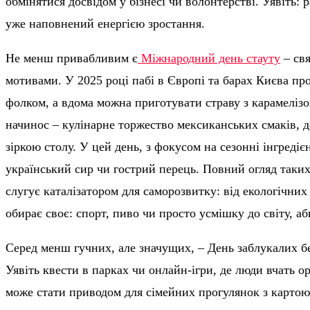
обмінятися досвідом у бізнесі чи волонтерстві. Уявіть: 
уже наповнений енергією зростання.
Не менш привабливим є
Міжнародний день стауту
– свя
мотивами. У 2025 році пабі в Європі та барах Києва пр
фолком, а вдома можна приготувати страву з карамеліз
начинос – кулінарне торжество мексиканських смаків, д
зіркою столу. У цей день, з фокусом на сезонні інгреді
український сир чи гострий перець. Повний огляд таких
слугує каталізатором для саморозвитку: від екологічних
обирає своє: спорт, пиво чи просто усмішку до світу, а
Серед менш гучних, але значущих, – День заблукалих бе
Уявіть квести в парках чи онлайн-ігри, де люди вчать ор
може стати приводом для сімейних прогулянок з картою