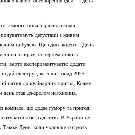
ранок з кавою, обговорення ідей – і день
то темного пива з ірландськими
опонуватимуть дегустації з живим
ованим цибулею. Ще один акцент – День
е чіпси з сиром та перцем стають
єнти, варто експериментувати: додати
 подій ілюструє, як 6 листопад 2025
 ініціатив до кулінарних пригод. Кожен
би день став джерелом натхнення.
з компаса, що додає гумору та пригод.
ієнтуватися без гаджетів. В Україні це
. Також День, коли чоловіки готують