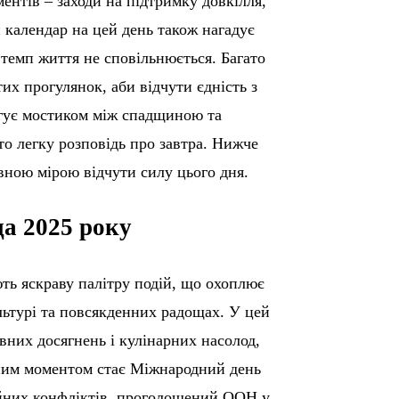
ентів – заходи на підтримку довкілля,
 календар на цей день також нагадує
 темп життя не сповільнюється. Багато
их прогулянок, аби відчути єдність з
угує мостиком між спадщиною та
 то легку розповідь про завтра. Нижче
вною мірою відчути силу цього дня.
да 2025 року
ють яскраву палітру подій, що охоплює
льтурі та повсякденних радощах. У цей
вних досягнень і кулінарних насолод,
ьним моментом стає Міжнародний день
ройних конфліктів, проголошений ООН у