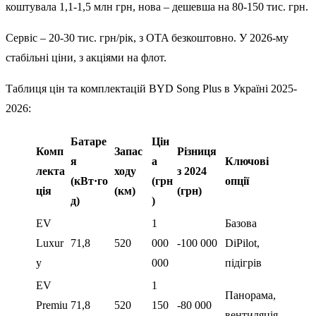
коштувала 1,1-1,5 млн грн, нова – дешевша на 80-150 тис. грн.
Сервіс – 20-30 тис. грн/рік, з OTA безкоштовно. У 2026-му
стабільні ціни, з акціями на флот.
Таблиця цін та комплектацій BYD Song Plus в Україні 2025-
2026:
Батаре
Цін
Комп
Запас
Різниця
я
а
Ключові
лекта
ходу
з 2024
(кВт·го
(грн
опції
ція
(км)
(грн)
д)
)
EV
1
Базова
Luxur
71,8
520
000
-100 000
DiPilot,
y
000
підігрів
EV
1
Панорама,
Premiu
71,8
520
150
-80 000
вентиляція