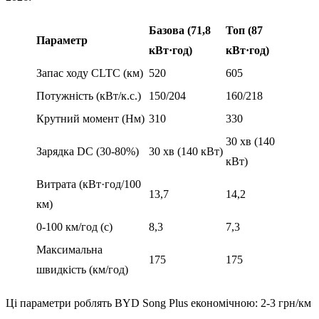
Базова (71,8
Топ (87
Параметр
кВт·год)
кВт·год)
Запас ходу CLTC (км)
520
605
Потужність (кВт/к.с.)
150/204
160/218
Крутний момент (Нм)
310
330
30 хв (140
Зарядка DC (30-80%)
30 хв (140 кВт)
кВт)
Витрата (кВт·год/100
13,7
14,2
км)
0-100 км/год (с)
8,3
7,3
Максимальна
175
175
швидкість (км/год)
Ці параметри роблять BYD Song Plus економічною: 2-3 грн/км