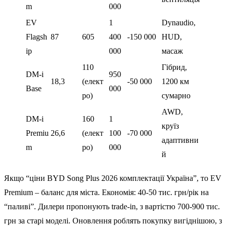
m
000
EV
1
Dynaudio,
Flagsh
87
605
400
-150 000
HUD,
ip
000
масаж
110
Гібрид,
DM-i
950
18,3
(елект
-50 000
1200 км
Base
000
ро)
сумарно
AWD,
DM-i
160
1
круїз
Premiu
26,6
(елект
100
-70 000
адаптивни
m
ро)
000
й
Якщо “ціни BYD Song Plus 2026 комплектації Україна”, то EV
Premium – баланс для міста. Економія: 40-50 тис. грн/рік на
“паливі”. Дилери пропонують trade-in, з вартістю 700-900 тис.
грн за старі моделі. Оновлення роблять покупку вигіднішою, з