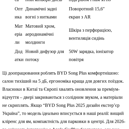
Опт
Динамічні задні
Поворотний 15,6″
ика
вогні з нитками
екран з AR
Мат
Матовий хром,
Шкіра з перфорацією,
еріа
аеродинамічні
вентиляція сидінь
ли
молдинги
Дод
Новий дифузор для
50W зарядка, іонізатор
атки
потоку
повітря
Ці доопрацювання роблять BYD Song Plus комфортнішою:
салон тихіший на 5 дБ, ергономіка краща для довгих поїздок.
Власники в Китаї та Європі хвалять оновлення за преміум-
відчуття – двері закриваються з солідним звуком, а матеріали
не скриплять. Якщо “BYD Song Plus 2025 дизайн екстер’єр
Україна”, то модель ідеально вписується в наші реалії: вищий
кліренс для ям, компактність для парковки в центрі. Для 2026-