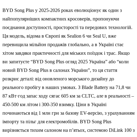
BYD Song Plus у 2025-2026 роках еволюціонує як один з
найпопулярніших компактних кросоверів, пропонуючи
поєднання доступності, просторості та передових технологій.
Ця модель, відома в Європі як Sealion 6 чи Seal U, вже
перевищила мільйон продажів глобально, а в Україні стає
хітом завдяки практичності для міських поїздок і трас. Якщо
ви запитуєте “BYD Song Plus огляд 2025 Україна” або “коли
новий BYD Song Plus в салонах України”, то ця стаття
розкриє деталі: від оновленого морського дизайну до
реального пробігу в наших умовах. З Blade Battery на 71,8 чи
87 кВт·год запас ходу сягає 605 км за CLTC, але в реальності –
450-500 км літом і 300-350 взимку. Ціни в Україні
починаються від 1 млн грн за базову EV-версію, з урахуванням
імпорту та пільг для електромобілів. BYD Song Plus
вирізняється тихим салоном на п’ятьох, системою DiLink 100 з