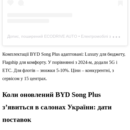
Д
опис, поширений ECODRIVE AUTO • Електромобілі з Китаю • Автосалон Майбутнього! (@ecodrive_auto)
Комплектації BYD Song Plus адаптовані: Luxury для бюджету,
Flagship для комфорту. У порівнянні з 2024-м, додали 5G і
ETC. Для флотів – знижки 5-10%. Ціни – конкурентні, з
сервісом у 15 центрах.
Коли оновлений BYD Song Plus
з’явиться в салонах України: дати
поставок