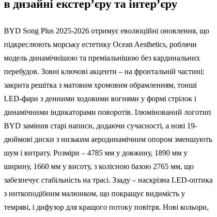
в дизайні екстер’єру та інтер’єру
BYD Song Plus 2025-2026 отримує еволюційні оновлення, що
підкреслюють морську естетику Ocean Aesthetics, роблячи
модель динамічнішою та преміальнішою без кардинальних
перебудов. Зовні ключові акценти – на фронтальній частині:
закрита решітка з матовим хромовим обрамленням, тонші
LED-фари з денними ходовими вогнями у формі стрілок і
динамічними індикаторами поворотів. Ілюмінований логотип
BYD замінив старі написи, додаючи сучасності, а нові 19-
дюймові диски з низьким аеродинамічним опором зменшують
шум і витрату. Розміри – 4785 мм у довжину, 1890 мм у
ширину, 1660 мм у висоту, з колісною базою 2765 мм, що
забезпечує стабільність на трасі. Ззаду – наскрізна LED-оптика
з ниткоподібним малюнком, що покращує видимість у
темряві, і дифузор для кращого потоку повітря. Нові кольори,