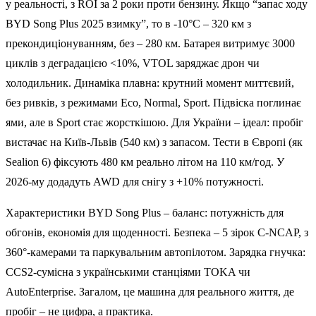
у реальності, з ROI за 2 роки проти бензину. Якщо “запас ходу
BYD Song Plus 2025 взимку”, то в -10°C – 320 км з
прекондиціонуванням, без – 280 км. Батарея витримує 3000
циклів з деградацією <10%, VTOL заряджає дрон чи
холодильник. Динаміка плавна: крутний момент миттєвий,
без ривків, з режимами Eco, Normal, Sport. Підвіска поглинає
ями, але в Sport стає жорсткішою. Для України – ідеал: пробіг
вистачає на Київ-Львів (540 км) з запасом. Тести в Європі (як
Sealion 6) фіксують 480 км реально літом на 110 км/год. У
2026-му додадуть AWD для снігу з +10% потужності.
Характеристики BYD Song Plus – баланс: потужність для
обгонів, економія для щоденності. Безпека – 5 зірок C-NCAP, з
360°-камерами та паркувальним автопілотом. Зарядка гнучка:
CCS2-сумісна з українськими станціями TOKA чи
AutoEnterprise. Загалом, це машина для реального життя, де
пробіг – не цифра, а практика.