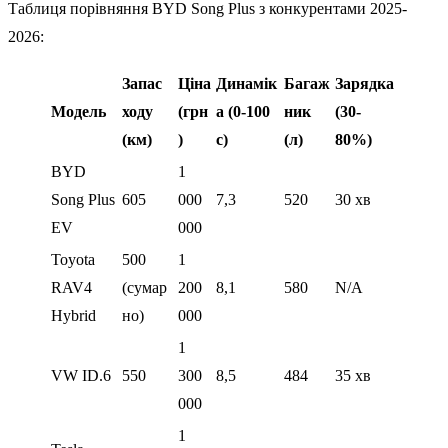
Таблиця порівняння BYD Song Plus з конкурентами 2025-
2026:
Запас
Ціна
Динамік
Багаж
Зарядка
Модель
ходу
(грн
а (0-100
ник
(30-
(км)
)
с)
(л)
80%)
BYD
1
Song Plus
605
000
7,3
520
30 хв
EV
000
Toyota
500
1
RAV4
(сумар
200
8,1
580
N/A
Hybrid
но)
000
1
VW ID.6
550
300
8,5
484
35 хв
000
1