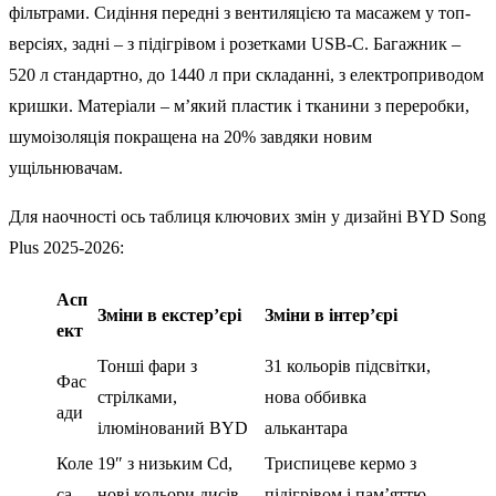
фільтрами. Сидіння передні з вентиляцією та масажем у топ-
версіях, задні – з підігрівом і розетками USB-C. Багажник –
520 л стандартно, до 1440 л при складанні, з електроприводом
кришки. Матеріали – м’який пластик і тканини з переробки,
шумоізоляція покращена на 20% завдяки новим
ущільнювачам.
Для наочності ось таблиця ключових змін у дизайні BYD Song
Plus 2025-2026:
Асп
Зміни в екстер’єрі
Зміни в інтер’єрі
ект
Тонші фари з
31 кольорів підсвітки,
Фас
стрілками,
нова оббивка
ади
ілюмінований BYD
алькантара
Коле
19″ з низьким Cd,
Триспицеве кермо з
са
нові кольори дисів
підігрівом і пам’яттю