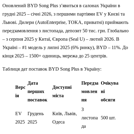
Оновлений BYD Song Plus з’явиться в салонах України в
грудні 2025 – січні 2026, з першими партіями EV у Києві та
Львові. Дилери (AutoEnterprise, TOKA, приватні) приймають
передзамовлення з листопада, депозит 50 тис. грн. Глобально
– з серпня 2025 у Китаї, Європа (Seal U) – лютий 2026. В
Україні – #1 модель у липні 2025 (6% ринку), BYD – 11%. До
кінця 2025 – 1500+ одиниць, мережа до 25 центрів.
Таблиця дат поставок BYD Song Plus в Україну:
Дата
Передза
Очікува
Верс
Доступні
перших
мовлен
ні
ія
міста
поставок
ня
обсяги
З
EV
Грудень
Київ, Львів,
листопа
500 шт.
2025
2025
Одеса
да