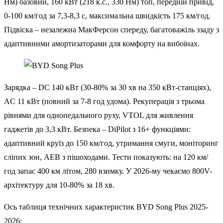
Нм) базовий, 160 кВт (218 к.с., 330 Нм) топ, передній привід,
0-100 км/год за 7,3-8,3 с, максимальна швидкість 175 км/год.
Підвіска – незалежна МакФерсон спереду, багатоважіль ззаду з
адаптивними амортизаторами для комфорту на вибоїнах.
Зарядка – DC 140 кВт (30-80% за 30 хв на 350 кВт-станціях),
AC 11 кВт (повний за 7-8 год удома). Рекуперація з трьома
рівнями для однопедального руху, VTOL для живлення
гаджетів до 3,3 кВт. Безпека – DiPilot з 16+ функціями:
адаптивний круїз до 150 км/год, утримання смуги, моніторинг
сліпих зон, AEB з пішоходами. Тести показують: на 120 км/
год запас 400 км літом, 280 взимку. У 2026-му чекаємо 800V-
архітектуру для 10-80% за 18 хв.
Ось таблиця технічних характеристик BYD Song Plus 2025-
2026: