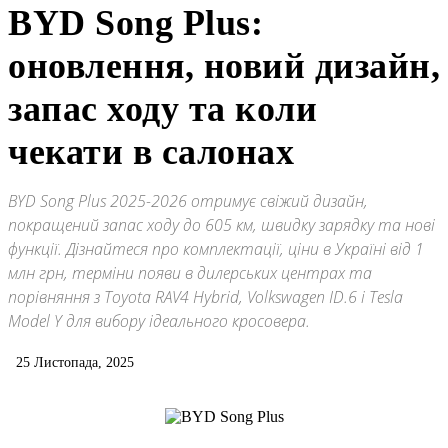
BYD Song Plus:
оновлення, новий дизайн,
запас ходу та коли
чекати в салонах
BYD Song Plus 2025-2026 отримує свіжий дизайн,
покращений запас ходу до 605 км, швидку зарядку та нові
функції. Дізнайтеся про комплектації, ціни в Україні від 1
млн грн, терміни появи в дилерських центрах та
порівняння з Toyota RAV4 Hybrid, Volkswagen ID.6 і Tesla
Model Y для вибору ідеального кросовера.
25 Листопада, 2025