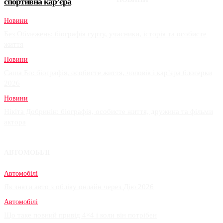
спортивна кар’єра
Новини
Без Обмежень: біографія гурту, учасники, історія та особисте
життя
Новини
Саша Бо: біографія, особисте життя, чоловік і кар’єра блогерки
2026
Новини
Нікіта Добринін: біографія, особисте життя, дружина та фільми
актора
АВТОМОБІЛІ
Автомобілі
Як зняти авто з обліку онлайн через Дію 2026
Автомобілі
Що таке повний привід 4×4 і коли він потрібен