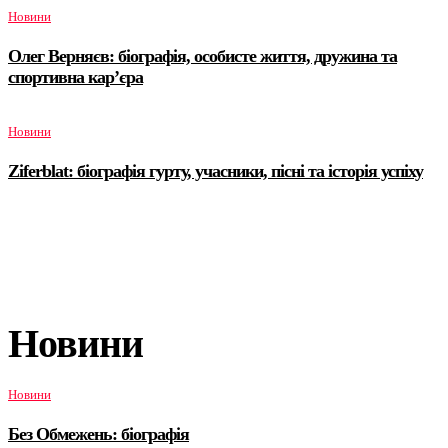
Новини
Олег Верняєв: біографія, особисте життя, дружина та
спортивна кар’єра
Новини
Ziferblat: біографія гурту, учасники, пісні та історія успіху
Новини
Новини
Без Обмежень: біографія