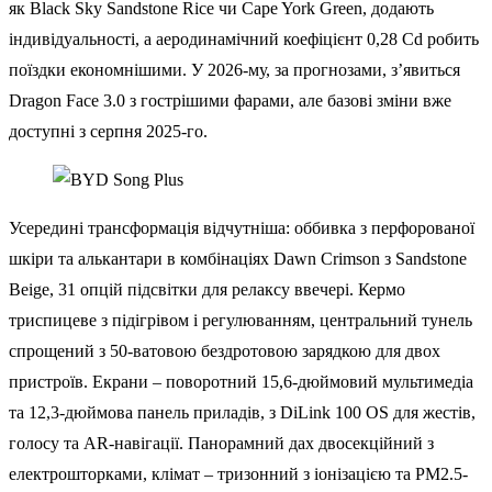
як Black Sky Sandstone Rice чи Cape York Green, додають
індивідуальності, а аеродинамічний коефіцієнт 0,28 Cd робить
поїздки економнішими. У 2026-му, за прогнозами, з’явиться
Dragon Face 3.0 з гострішими фарами, але базові зміни вже
доступні з серпня 2025-го.
Усередині трансформація відчутніша: оббивка з перфорованої
шкіри та алькантари в комбінаціях Dawn Crimson з Sandstone
Beige, 31 опцій підсвітки для релаксу ввечері. Кермо
триспицеве з підігрівом і регулюванням, центральний тунель
спрощений з 50-ватовою бездротовою зарядкою для двох
пристроїв. Екрани – поворотний 15,6-дюймовий мультимедіа
та 12,3-дюймова панель приладів, з DiLink 100 OS для жестів,
голосу та AR-навігації. Панорамний дах двосекційний з
електрошторками, клімат – тризонний з іонізацією та PM2.5-