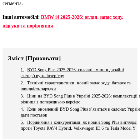
сегмента.
Інші автомобілі:
BMW i4 2025-2026: огляд, запас ходу,
відгуки та порівняння
Зміст
[Приховати]
BYD Song Plus 2025-2026: головні зміни в дизайні
екстер’єру та інтер’єру
Технічні характеристики: новий запас ходу, батарея та
швидкість зарядки
Ціни на BYD Song Plus в Україні 2025-2026: комплектації 
різниця з попередньою версією
Коли оновлений BYD Song Plus з’явиться в салонах Україн
дати поставок
Порівняння з конкурентами: як новий Song Plus виглядає
проти Toyota RAV4 Hybrid, Volkswagen ID.6 та Tesla Model Y