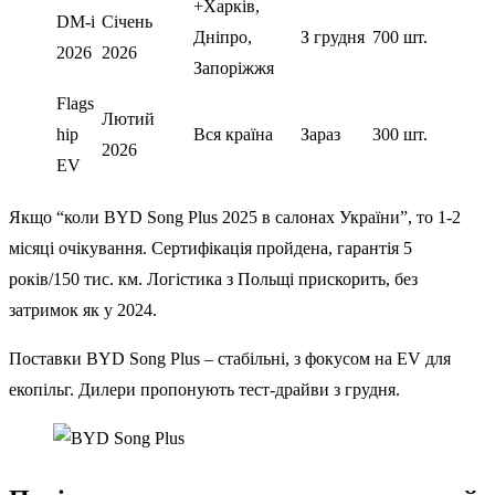
+Харків,
DM-i
Січень
Дніпро,
З грудня
700 шт.
2026
2026
Запоріжжя
Flags
Лютий
hip
Вся країна
Зараз
300 шт.
2026
EV
Якщо “коли BYD Song Plus 2025 в салонах України”, то 1-2
місяці очікування. Сертифікація пройдена, гарантія 5
років/150 тис. км. Логістика з Польщі прискорить, без
затримок як у 2024.
Поставки BYD Song Plus – стабільні, з фокусом на EV для
екопільг. Дилери пропонують тест-драйви з грудня.