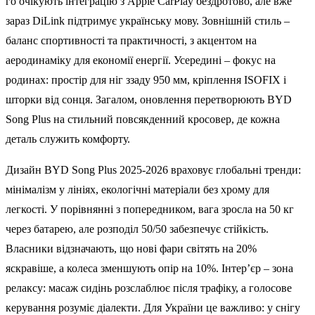
го очікують інтеграцію з Apple CarPlay бездротово, але вже
зараз DiLink підтримує українську мову. Зовнішній стиль –
баланс спортивності та практичності, з акцентом на
аеродинаміку для економії енергії. Усередині – фокус на
родинах: простір для ніг ззаду 950 мм, кріплення ISOFIX і
шторки від сонця. Загалом, оновлення перетворюють BYD
Song Plus на стильний повсякденний кросовер, де кожна
деталь служить комфорту.
Дизайн BYD Song Plus 2025-2026 враховує глобальні тренди:
мінімалізм у лініях, екологічні матеріали без хрому для
легкості. У порівнянні з попередником, вага зросла на 50 кг
через батарею, але розподіл 50/50 забезпечує стійкість.
Власники відзначають, що нові фари світять на 20%
яскравіше, а колеса зменшують опір на 10%. Інтер’єр – зона
релаксу: масаж сидінь розслаблює після трафіку, а голосове
керування розуміє діалекти. Для України це важливо: у снігу