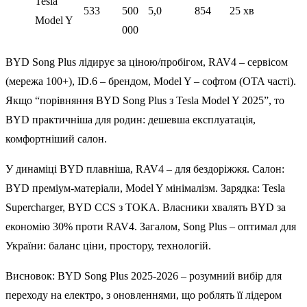
Tesla
533
500
5,0
854
25 хв
Model Y
000
BYD Song Plus лідирує за ціною/пробігом, RAV4 – сервісом
(мережа 100+), ID.6 – брендом, Model Y – софтом (OTA часті).
Якщо “порівняння BYD Song Plus з Tesla Model Y 2025”, то
BYD практичніша для родин: дешевша експлуатація,
комфортніший салон.
У динаміці BYD плавніша, RAV4 – для бездоріжжя. Салон:
BYD преміум-матеріали, Model Y мінімалізм. Зарядка: Tesla
Supercharger, BYD CCS з TOKA. Власники хвалять BYD за
економію 30% проти RAV4. Загалом, Song Plus – оптимал для
України: баланс ціни, простору, технологій.
Висновок: BYD Song Plus 2025-2026 – розумний вибір для
переходу на електро, з оновленнями, що роблять її лідером