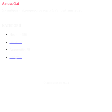
Автомобілі
Як вибрати відеореєстратор з GPS: рейтинг 2026
КАТЕГОРІЇ
Новини
586
Інше
153
Автомобілі
79
Спорт
66
© autosites.com.ua