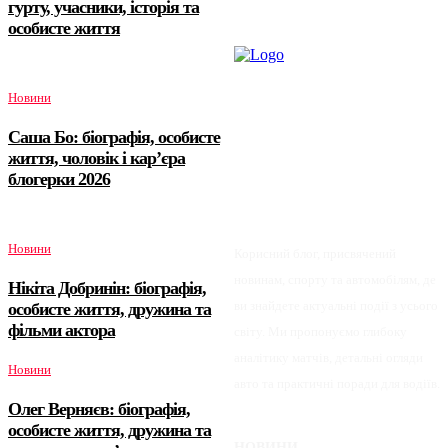
гурту, учасники, історія та
особисте життя
Новини
Саша Бо: біографія, особисте
життя, чоловік і кар’єра
блогерки 2026
Новини
Корисний блог, присвячений
новинам, спорту та автомобілям, де
Нікіта Добринін: біографія,
ви знайдете актуальні події з усього
особисте життя, дружина та
фільми актора
світу. Ми пропонуємо глибоку
аналітику матчів, детальні огляди
Новини
авто та практичні поради для водіїв.
Олег Верняєв: біографія,
особисте життя, дружина та
НОВИНИ